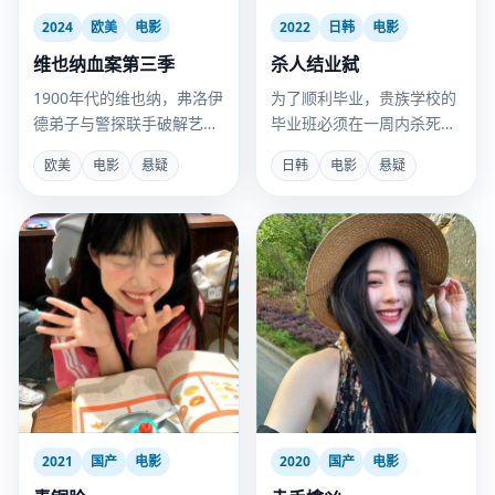
2024
欧美
电影
2022
日韩
电影
维也纳血案第三季
杀人结业弑
1900年代的维也纳，弗洛伊
为了顺利毕业，贵族学校的
德弟子与警探联手破解艺术
毕业班必须在一周内杀死那
圈连环杀人案。
个没资格拿证书的同学。
欧美
电影
悬疑
日韩
电影
悬疑
2021
国产
电影
2020
国产
电影