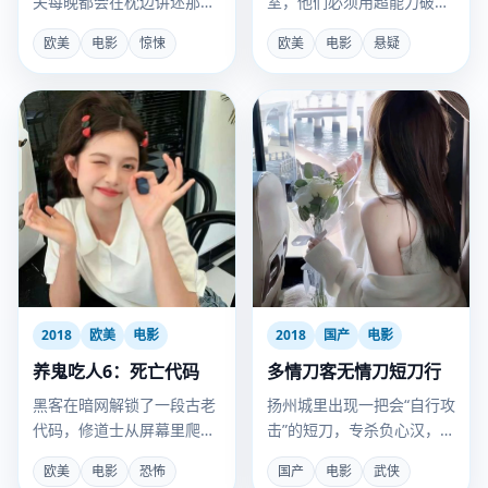
夫每晚都会在枕边讲述那个
室，他们必须用超能力破获
杀死自己前妻的故事。
一宗谋杀案，否则全死。
欧美
电影
惊悚
欧美
电影
悬疑
2018
欧美
电影
2018
国产
电影
养鬼吃人6：死亡代码
多情刀客无情刀短刀行
黑客在暗网解锁了一段古老
扬州城里出现一把会“自行攻
代码，修道士从屏幕里爬进
击”的短刀，专杀负心汉，而
了现实世界。
它的主人是十二年前被灭门
欧美
电影
恐怖
国产
电影
武侠
的铸刀世家遗孤。