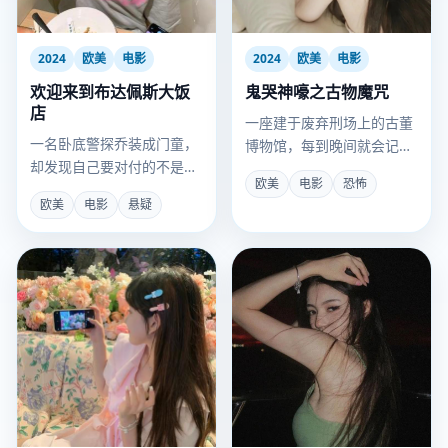
2024
欧美
电影
2024
欧美
电影
欢迎来到布达佩斯大饭
鬼哭神嚎之古物魔咒
店
一座建于废弃刑场上的古董
一名卧底警探乔装成门童，
博物馆，每到晚间就会记起
却发现自己要对付的不是黑
死者最后的哀嚎。
欧美
电影
恐怖
帮，而是一群把杀人当行为
欧美
电影
悬疑
艺术的古怪长住客。