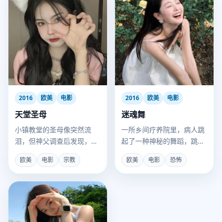
2016
欧美
电影
2016
欧美
电影
天堂圣母
迷魂舞
小镇教堂的圣母像突然流
一所乡间疗养院里，病人跳
泪，但神父调查后发现，眼
起了一种神秘的舞蹈，跳出
泪的成分是工业酸雨。
真相的人，都变成了疯子。
欧美
电影
宗教
欧美
电影
恐怖