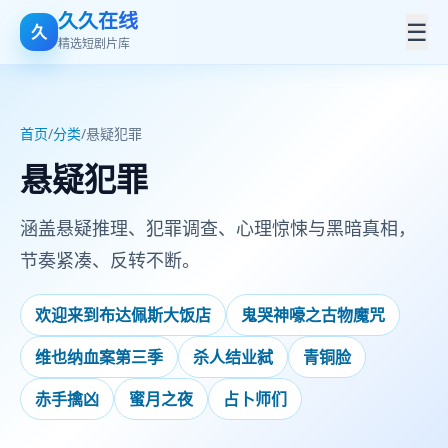
久久在线
☰
久
精选短剧片库
首页
/
分类
/
悬疑犯罪
悬疑犯罪
涵盖悬疑推理、犯罪调查、心理惊悚与黑暗真相，
节奏紧凑、反转不断。
欢迎来到布达佩斯大饭店
鬼哭神嚎之古物魔咒
维也纳血案第三季
杀人结业弑
青铜脸
赤手擒凶
蜜月之夜
占卜师们