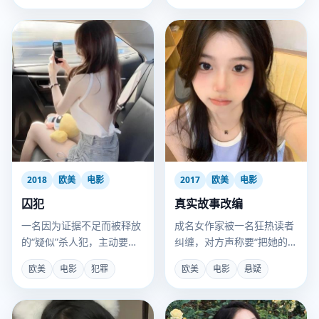
2018
欧美
电影
2017
欧美
电影
囚犯
真实故事改编
一名因为证据不足而被释放
成名女作家被一名狂热读者
的“疑似”杀人犯，主动要求
纠缠，对方声称要“把她的生
回监狱，只因监狱里更安
活写成真实故事”。
欧美
电影
犯罪
欧美
电影
悬疑
全。