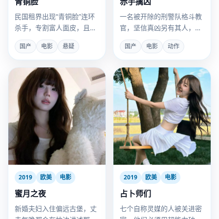
青铜脸
赤手擒凶
民国租界出现“青铜脸”连环
一名被开除的刑警队格斗教
杀手，专割富人面皮，且只
官，坚信真凶另有其人，用
活剥不伤性命。
拳头替当嫌犯的女儿翻案。
国产
电影
悬疑
国产
电影
动作
2019
欧美
电影
2019
欧美
电影
蜜月之夜
占卜师们
新婚夫妇入住偏远古堡，丈
七个自称灵媒的人被关进密