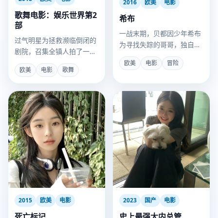
2016
欧美
电影
歌舞电影：娱乐世界第2
希布
部
一战末期，贝都因少年希布
过气明星为拯救濒临倒闭的
为寻找失踪的哥哥，独自穿
剧院，召集全镇人拍了一部
越危机四伏的阿拉伯沙漠。
洗脑音乐剧。
欧美
电影
冒险
欧美
电影
歌舞
2015
欧美
电影
2023
国产
电影
死亡标记
史上最强大内总管