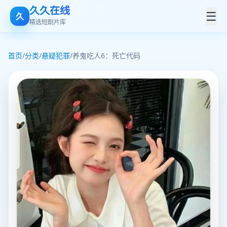
久久在线
☰
久
精选短剧片库
首页
/
分类
/
悬疑犯罪
/
养鬼吃人6：死亡代码