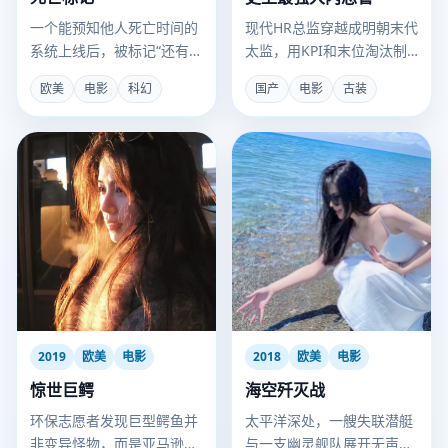
一个能预知他人死亡时间的
现代HR总监穿越成明朝末代
系统上线后，被标记“还有
太监，用KPI和末位淘汰制
24小时”的人开始组队狂
把后宫管成了全球五百强。
欧美
电影
科幻
国产
电影
古装
欢，直到他们发现标记可以
转移。
2019
欧美
电影
2018
欧美
电影
惊世巨鳄
海空歼灭战
环保志愿者发现巨型鳄鱼并
太平洋深处，一艘失联潜艇
非变异怪物，而是亚马逊雨
与一支幽灵舰队展开无声的