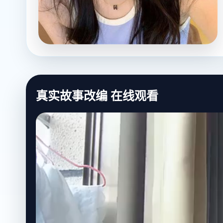
真实故事改编 在线观看