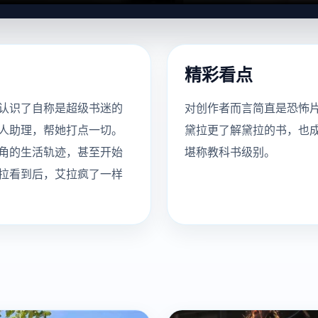
精彩看点
认识了自称是超级书迷的
对创作者而言简直是恐怖
人助理，帮她打点一切。
黛拉更了解黛拉的书，也
角的生活轨迹，甚至开始
堪称教科书级别。
拉看到后，艾拉疯了一样