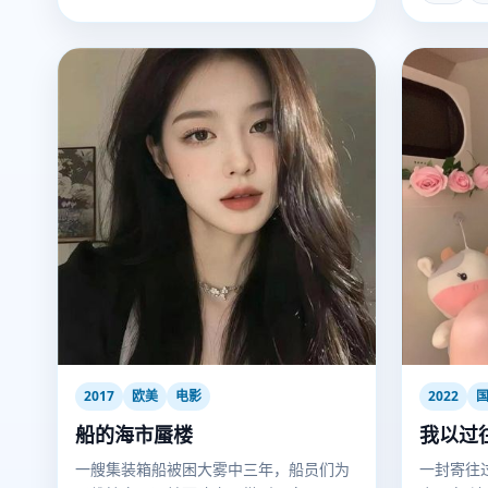
2017
欧美
电影
2022
船的海市蜃楼
我以过
一艘集装箱船被困大雾中三年，船员们为
一封寄往