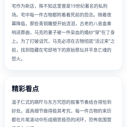
宅作为新店，殊不知这里曾是19世纪著名的私刑
场。宅中每一件古物都附着着死前的怨念。随着夜
幕降临，那些青铜雕塑开始流泪，古老的八音盒奏
响送葬曲，马克的妻子被一件染血的婚纱“穿”在了身
上。为了打破诅咒，马克必须在古物彻底“活过来”之
前，找到隐藏在宅邸地下的原始祭坛并平息亡魂的
怒火。
精彩看点
温子仁式的跳吓与东方咒怨的叙事节奏结合得恰到
好处。道具细节做得极其考究，每一件古物的来历
都在片尾滚动中形成细思极恐的闭环，恐怖氛围营