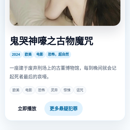
鬼哭神嚎之古物魔咒
2024
欧美
电影
恐怖，超自然
一座建于废弃刑场上的古董博物馆，每到晚间就会记
起死者最后的哀嚎。
欧美
电影
恐怖
灵异
惊悚
诅咒
立即播放
更多悬疑犯罪