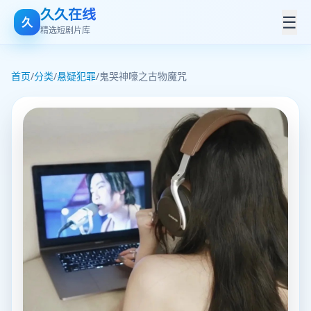
久久在线
☰
久
精选短剧片库
首页
/
分类
/
悬疑犯罪
/
鬼哭神嚎之古物魔咒