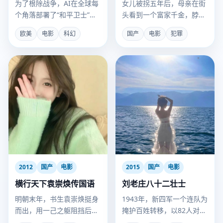
为了根除战争，AI在全球每
女儿被拐五年后，母亲在街
个角落部署了“和平卫士”，
头看到一个富家千金，脖子
却将人类文明拖入了永恒的
上有相同的胎记。
欧美
电影
科幻
国产
电影
犯罪
寂静炼狱。
2012
国产
电影
2015
国产
电影
横行天下袁崇焕传国语
刘老庄八十二壮士
明朝末年，书生袁崇焕挺身
1943年，新四军一个连队为
而出，用一己之躯阻挡后金
掩护百姓转移，以82人对阵
铁骑的横行。
千余日伪军，全员殉国。