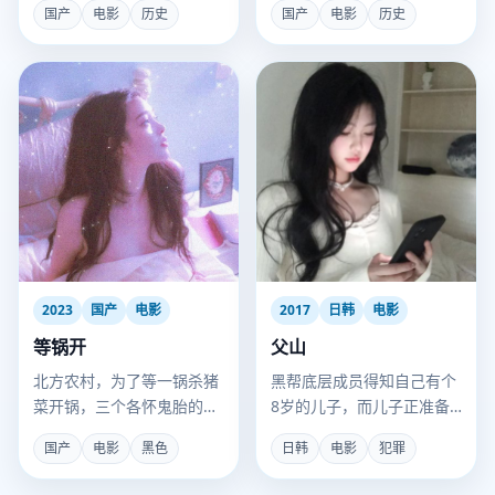
国产
电影
历史
国产
电影
历史
2017
日韩
电影
2023
国产
电影
父山
等锅开
黑帮底层成员得知自己有个
北方农村，为了等一锅杀猪
8岁的儿子，而儿子正准备
菜开锅，三个各怀鬼胎的男
被另一个犯罪组织培养成杀
人困在厨房一整天。
日韩
电影
犯罪
国产
电影
黑色
手。