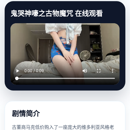
鬼哭神嚎之古物魔咒 在线观看
剧情简介
古董商马克低价购入了一座庞大的维多利亚风格老