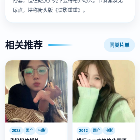
俗套，但在硬汉外壳下显得格外动人。节奏紧凑无
尿点，堪称街头版《谍影重重》。
相关推荐
同类片单
2023
国产
电影
2012
国产
电影