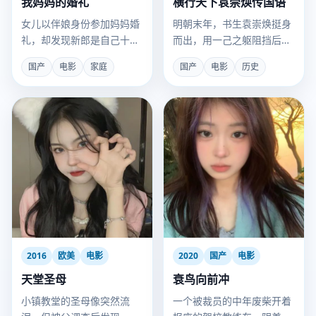
我妈妈的婚礼
横行天下袁崇焕传国语
女儿以伴娘身份参加妈妈婚
明朝末年，书生袁崇焕挺身
礼，却发现新郎是自己十年
而出，用一己之躯阻挡后金
前的高中初恋。
铁骑的横行。
国产
电影
家庭
国产
电影
历史
2016
欧美
电影
2020
国产
电影
天堂圣母
衰鸟向前冲
小镇教堂的圣母像突然流
一个被裁员的中年废柴开着