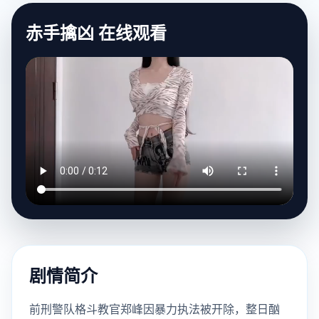
赤手擒凶 在线观看
剧情简介
前刑警队格斗教官郑峰因暴力执法被开除，整日酗