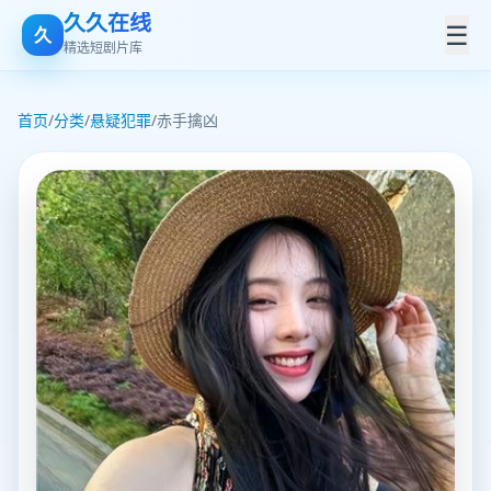
久久在线
☰
久
精选短剧片库
首页
/
分类
/
悬疑犯罪
/
赤手擒凶