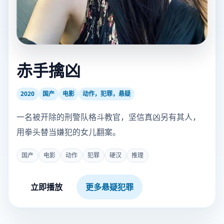
赤手擒凶
2020
国产
电影
动作，犯罪，悬疑
一名被开除的刑警队格斗教官，坚信真凶另有其人，
用拳头替当嫌犯的女儿翻案。
国产
电影
动作
犯罪
硬汉
推理
立即播放
更多悬疑犯罪