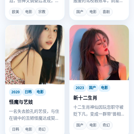
泪，但神父调查后发现，眼
报废的驾校教练车，阴差阳
泪的成分是工业酸雨。
错上了高速，后面追着三路
欧美
电影
宗教
国产
电影
喜剧
想杀他的人。
2023
国产
电影
2020
日韩
电影
新十二生肖
怪魔与艺妓
十二生肖神仙因玩忽职守被
一名失去脸孔的艺伎，与住
贬下凡，变成一群带“兽相”
在镜中的丑陋怪魔达成契
的普通人，他们要阻止一场
约，用灵魂换回美貌复仇。
国产
电影
奇幻
“无纪年”浩劫。
日韩
电影
奇幻