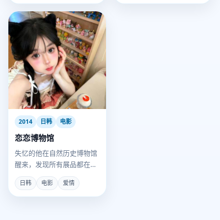
2014
日韩
电影
恋恋博物馆
失忆的他在自然历史博物馆
醒来，发现所有展品都在帮
他找回与亡妻的最后记忆。
日韩
电影
爱情