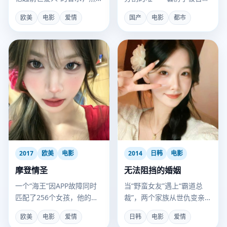
她真的闻到了那个人的气
刮塌了，两人被迫住进危房
欧美
电影
爱情
国产
电影
都市
息。
开启同居生活。
2017
欧美
电影
2014
日韩
电影
摩登情圣
无法阻挡的婚姻
一个“海王”因APP故障同时
当“野蛮女友”遇上“霸道总
匹配了256个女孩，他的手
裁”，两个家族从世仇变亲
机成了24小时响不停的爱情
家，全城都阻止不了他们相
欧美
电影
爱情
日韩
电影
爱情
核弹。
爱。