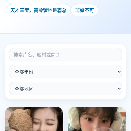
天才三宝，高冷爹地是霸总
非婚不可