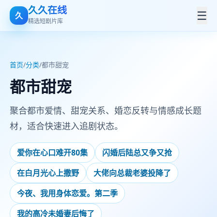
久久在线
☰
久
精选短剧片库
首页
/
分类
/
都市甜宠
都市甜宠
聚合都市爱情、甜宠关系、婚恋反转与情感成长题
材，适合快速进入追剧状态。
爱你在心口难开80集
闪婚后陆总又争又抢
在白月光心上撒野
大佬向总裁老婆投降了
今夜、我用身体恋爱。第二季
我的高冷未婚妻后悔了