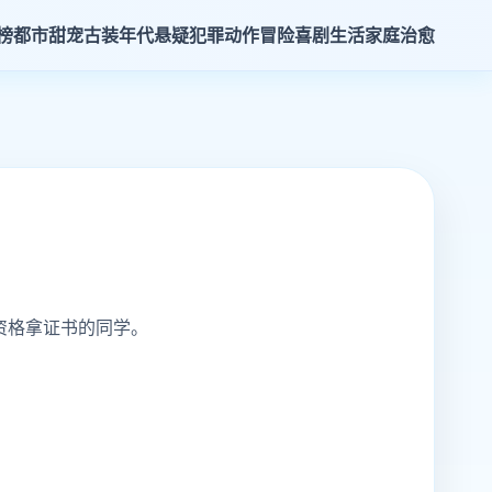
榜
都市甜宠
古装年代
悬疑犯罪
动作冒险
喜剧生活
家庭治愈
资格拿证书的同学。