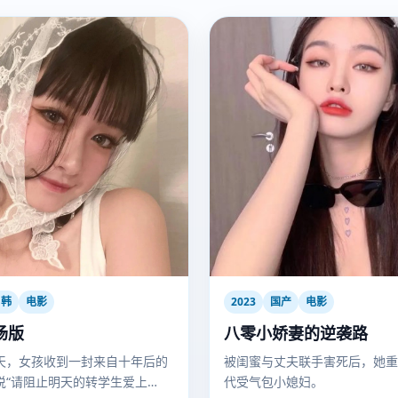
日韩
电影
2023
国产
电影
场版
八零小娇妻的逆袭路
天，女孩收到一封来自十年后的
被闺蜜与丈夫联手害死后，她重
说“请阻止明天的转学生爱上
代受气包小媳妇。