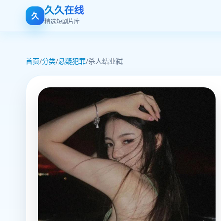
久久在线
久
精选短剧片库
首页
/
分类
/
悬疑犯罪
/
杀人结业弑