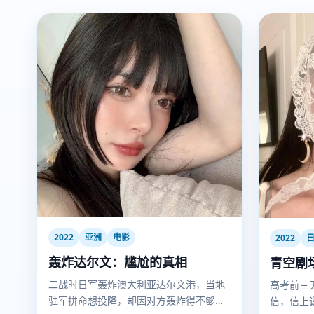
2022
亚洲
电影
2022
轰炸达尔文：尴尬的真相
青空剧
二战时日军轰炸澳大利亚达尔文港，当地
高考前三
驻军拼命想投降，却因对方轰炸得不够准
信，信上