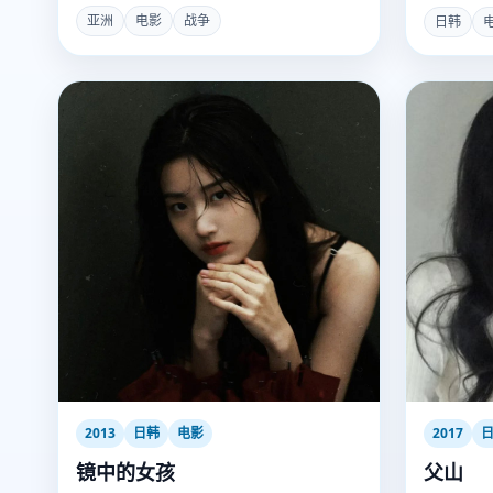
而屡屡失败。
我”。
亚洲
电影
战争
日韩
2013
日韩
电影
2017
镜中的女孩
父山