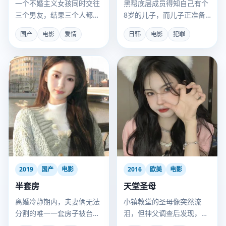
一个不婚主义女孩同时交往
黑帮底层成员得知自己有个
三个男友，结果三个人都知
8岁的儿子，而儿子正准备
道了彼此的存在。
被另一个犯罪组织培养成杀
国产
电影
爱情
日韩
电影
犯罪
手。
2019
国产
电影
2016
欧美
电影
半套房
天堂圣母
离婚冷静期内，夫妻俩无法
小镇教堂的圣母像突然流
分割的唯一一套房子被台风
泪，但神父调查后发现，眼
刮塌了，两人被迫住进危房
泪的成分是工业酸雨。