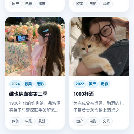
国产
电影
都市
欧美
电影
宗教
开启同居生活。
2024
欧美
电影
2022
国产
电影
维也纳血案第三季
1000杯酒
1900年代的维也纳，弗洛伊
为完成父亲遗愿，酗酒的儿
德弟子与警探联手破解艺术
子带着骨灰盒踏上酒桌之
圈连环杀人案。
旅，替父喝完欠下的千杯
欧美
电影
悬疑
国产
电影
文艺
酒。