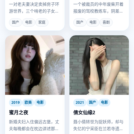
一对老夫妻决定卖掉房子环
一个被裁员的中年废柴开着
游世界，三个啃老的子女立
报废的驾校教练车，阴差阳
刻炸了锅。
错上了高速，后面追着三路
国产
电影
家庭
国产
电影
喜剧
想杀他的人。
2019
欧美
电影
2021
国产
电影
蜜月之夜
倩女仙缘2
新婚夫妇入住偏远古堡，丈
聂小倩转世为捉妖师，却与
夫每晚都会在枕边讲述那个
失忆的宁采臣在兰若寺遗址