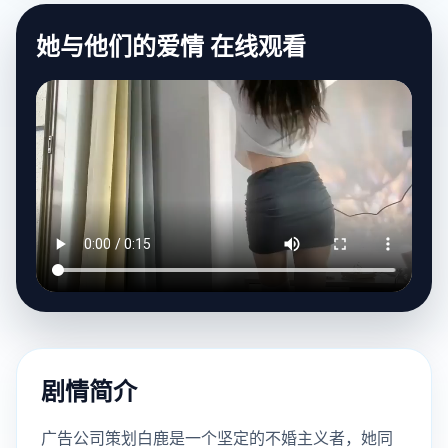
她与他们的爱情 在线观看
剧情简介
广告公司策划白鹿是一个坚定的不婚主义者，她同