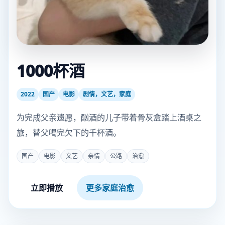
1000杯酒
2022
国产
电影
剧情，文艺，家庭
为完成父亲遗愿，酗酒的儿子带着骨灰盒踏上酒桌之
旅，替父喝完欠下的千杯酒。
国产
电影
文艺
亲情
公路
治愈
立即播放
更多家庭治愈