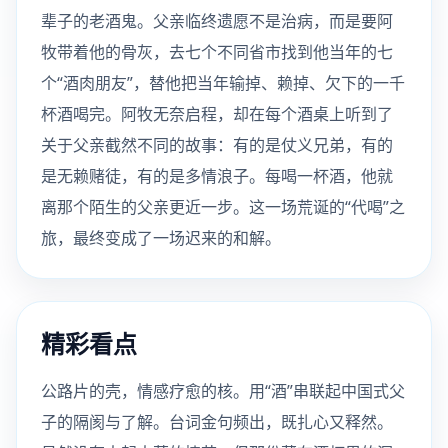
辈子的老酒鬼。父亲临终遗愿不是治病，而是要阿
牧带着他的骨灰，去七个不同省市找到他当年的七
个“酒肉朋友”，替他把当年输掉、赖掉、欠下的一千
杯酒喝完。阿牧无奈启程，却在每个酒桌上听到了
关于父亲截然不同的故事：有的是仗义兄弟，有的
是无赖赌徒，有的是多情浪子。每喝一杯酒，他就
离那个陌生的父亲更近一步。这一场荒诞的“代喝”之
旅，最终变成了一场迟来的和解。
精彩看点
公路片的壳，情感疗愈的核。用“酒”串联起中国式父
子的隔阂与了解。台词金句频出，既扎心又释然。