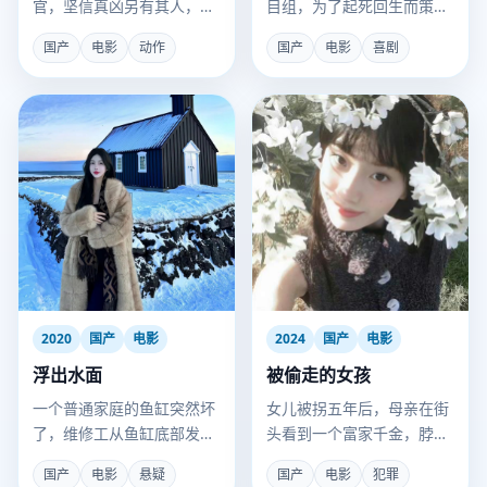
官，坚信真凶另有其人，用
目组，为了起死回生而策划
拳头替当嫌犯的女儿翻案。
了一场荒诞的“假装直播”闹
国产
电影
动作
国产
电影
喜剧
剧。
2020
国产
电影
2024
国产
电影
浮出水面
被偷走的女孩
一个普通家庭的鱼缸突然坏
女儿被拐五年后，母亲在街
了，维修工从鱼缸底部发现
头看到一个富家千金，脖子
了一枚被藏了十年的婚戒。
上有相同的胎记。
国产
电影
悬疑
国产
电影
犯罪