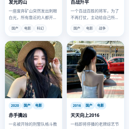
发光的山
百战升平
一座废弃矿山突然发出刺眼
一个百战百胜的将军，为了
白光，所有靠近的人都开始
不再打仗，主动给自己所有
共享通感记忆。
的胜仗史制造破绽，以求被
国产
电影
科幻
国产
电影
战争
朝堂罢免。
2020
国产
电影
2016
国产
电影
赤手擒凶
天天向上2016
一名被开除的刑警队格斗教
一档即将停播的老牌综艺节