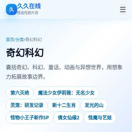
久久在线
☰
久
精选短剧片库
首页
/
分类
/
奇幻科幻
奇幻科幻
囊括奇幻、科幻、童话、动画与异想世界，用想象
力拓展故事边界。
第六灭绝
魔法少女伊莉雅：无名少女
灵笼：研发记录
新十二生肖
发光的山
怪物小王子新作SP
倩女仙缘2
怪魔与艺妓