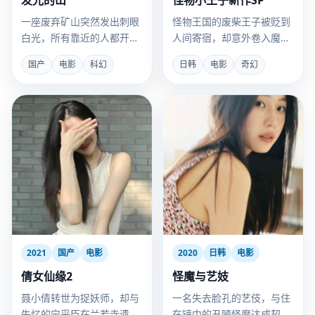
发光的山
怪物小王子新作SP
一座废弃矿山突然发出刺眼
怪物王国的废柴王子被贬到
白光，所有靠近的人都开始
人间寄宿，却意外卷入魔王
共享通感记忆。
复活危机。
国产
电影
科幻
日韩
电影
奇幻
2021
国产
电影
2020
日韩
电影
倩女仙缘2
怪魔与艺妓
聂小倩转世为捉妖师，却与
一名失去脸孔的艺伎，与住
失忆的宁采臣在兰若寺遗址
在镜中的丑陋怪魔达成契