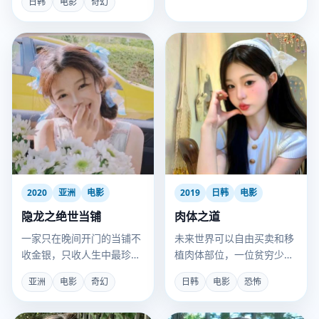
日韩
电影
奇幻
2020
亚洲
电影
2019
日韩
电影
隐龙之绝世当铺
肉体之道
一家只在晚间开门的当铺不
未来世界可以自由买卖和移
收金银，只收人生中最珍贵
植肉体部位，一位贫穷少女
的东西——记忆、寿命、爱
卖掉自己全部皮肤，换了一
亚洲
电影
奇幻
日韩
电影
恐怖
情。
张顶级模特的脸。