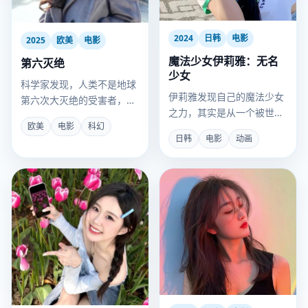
2024
日韩
电影
2025
欧美
电影
魔法少女伊莉雅：无名
第六灭绝
少女
科学家发现，人类不是地球
伊莉雅发现自己的魔法少女
第六次大灭绝的受害者，而
之力，其实是从一个被世界
是被地球设计的“疫苗”。
欧美
电影
科幻
遗忘的“无名少女”那里偷来
日韩
电影
动画
的。