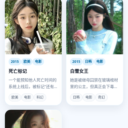
2015
欧美
电影
2015
日韩
电影
死亡标记
白雪女王
一个能预知他人死亡时间的
她是被继母囚禁在玻璃棺材
系统上线后，被标记“还有
里的公主，但真正会下毒
24小时”的人开始组队狂
的，是那个哭着说爱她的猎
欧美
电影
科幻
日韩
电影
奇幻
欢，直到他们发现标记可以
人。
转移。