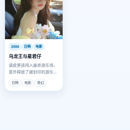
2006
日韩
电影
乌龙王与星君仔
调皮男孩闯入废弃游乐场，
意外释放了被封印的游乐场
守护神“乌龙王”。
日韩
电影
奇幻