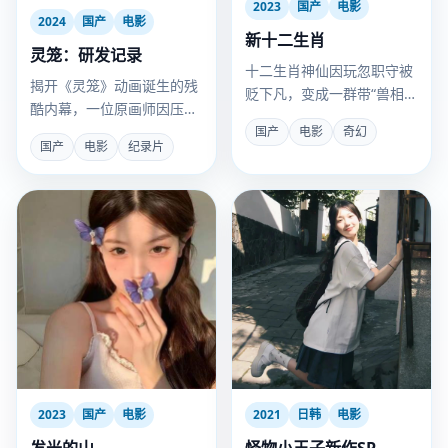
2023
国产
电影
2024
国产
电影
新十二生肖
灵笼：研发记录
十二生肖神仙因玩忽职守被
揭开《灵笼》动画诞生的残
贬下凡，变成一群带“兽相”
酷内幕，一位原画师因压力
的普通人，他们要阻止一场
过大在工位种出了一株蘑
国产
电影
奇幻
“无纪年”浩劫。
国产
电影
纪录片
菇。
2023
国产
电影
2021
日韩
电影