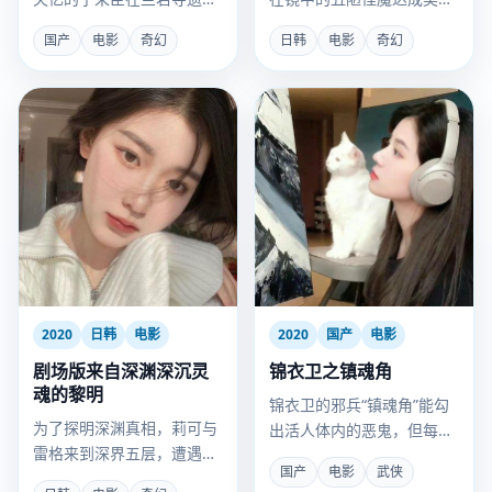
再次相遇。
约，用灵魂换回美貌复仇。
国产
电影
奇幻
日韩
电影
奇幻
2020
日韩
电影
2020
国产
电影
剧场版来自深渊深沉灵
锦衣卫之镇魂角
魂的黎明
锦衣卫的邪兵“镇魂角”能勾
为了探明深渊真相，莉可与
出活人体内的恶鬼，但每用
雷格来到深界五层，遭遇了
一次，使用者就会失去一段
国产
电影
武侠
为“祝福”而疯狂的黎明卿。
最快乐的记忆。