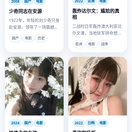
2022
亚洲
电影
2008
国产
电影
轰炸达尔文：尴尬的真
少奇同志在安源
相
1922年，年轻的刘少奇只身
二战时日军轰炸澳大利亚达
赴安源，领导了一场震撼全
尔文港，当地驻军拼命想投
国的煤矿工人大罢工。
国产
电影
历史
降，却因对方轰炸得不够准
亚洲
电影
战争
而屡屡失败。
2024
国产
电影
2022
日韩
电影