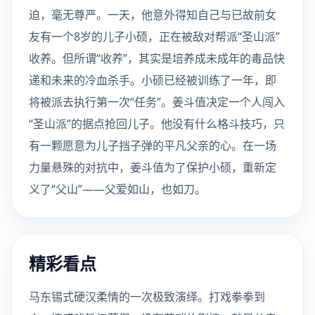
迫，毫无尊严。一天，他意外得知自己与已故前女
友有一个8岁的儿子小硕，正在被敌对帮派“圣山派”
收养。但所谓“收养”，其实是培养成未成年的毒品快
递和未来的冷血杀手。小硕已经被训练了一年，即
将被派去执行第一次“任务”。姜斗值决定一个人闯入
“圣山派”的据点抢回儿子。他没有什么格斗技巧，只
有一颗愿意为儿子挡子弹的平凡父亲的心。在一场
力量悬殊的对抗中，姜斗值为了保护小硕，重新定
义了“父山”——父爱如山，也如刀。
精彩看点
马东锡式硬汉柔情的一次极致演绎。打戏拳拳到