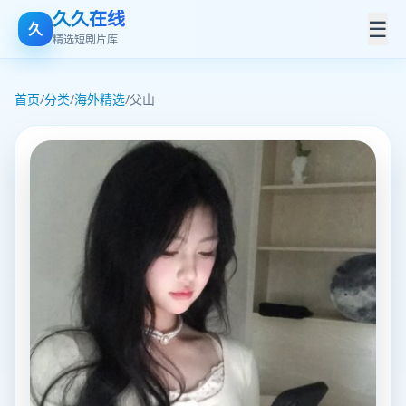
久久在线
☰
久
精选短剧片库
首页
/
分类
/
海外精选
/
父山