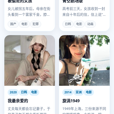
被偷走的女孩
青空剧场版
女儿被拐五年后，母亲在街
高考前三天，女孩收到一封
头看到一个富家千金，脖子
来自十年后的信，信上说“请
上有相同的胎记。
阻止明天的转学生爱上我”。
国产
电影
犯罪
日韩
电影
动画
2020
日韩
电影
2014
亚洲
电影
我最亲爱的
旋涡1949
丈夫每天都会忘记妻子，于
1949年上海，三份来源不同