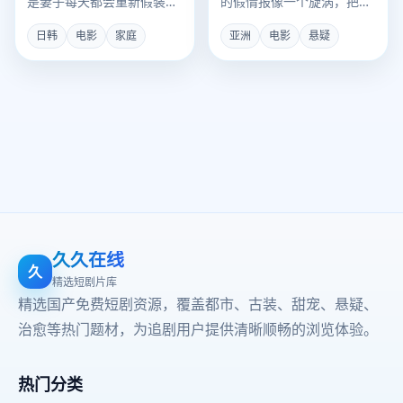
是妻子每天都会重新假装成
的假情报像一个旋涡，把一
陌生人，与他“初遇”。
个报童卷入国共日伪四方的
日韩
电影
家庭
亚洲
电影
悬疑
致命谜局。
久久在线
久
精选短剧片库
精选国产免费短剧资源，覆盖都市、古装、甜宠、悬疑、
治愈等热门题材，为追剧用户提供清晰顺畅的浏览体验。
热门分类