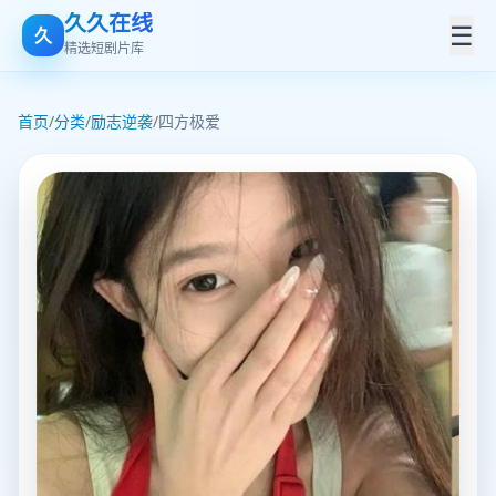
久久在线
☰
久
精选短剧片库
首页
/
分类
/
励志逆袭
/
四方极爱