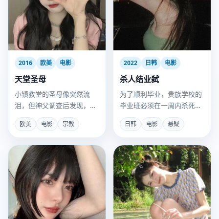
2016
欧美
电影
2022
日韩
电影
天堂圣母
杀人结业弑
小镇教堂的圣母像突然流
为了顺利毕业，贵族学校的
泪，但神父调查后发现，眼
毕业班必须在一周内杀死那
泪的成分是工业酸雨。
个没资格拿证书的同学。
欧美
电影
宗教
日韩
电影
悬疑