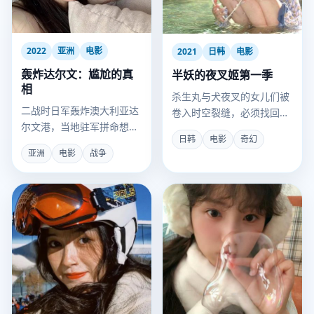
2022
亚洲
电影
2021
日韩
电影
轰炸达尔文：尴尬的真
半妖的夜叉姬第一季
相
杀生丸与犬夜叉的女儿们被
二战时日军轰炸澳大利亚达
卷入时空裂缝，必须找回失
尔文港，当地驻军拼命想投
落的“刹那”之名。
日韩
电影
奇幻
降，却因对方轰炸得不够准
亚洲
电影
战争
而屡屡失败。