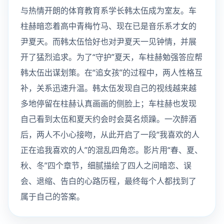
与热情开朗的体育教育系学长韩太伍成为室友。车
柱赫暗恋着高中青梅竹马、现在已是音乐系才女的
尹夏天。而韩太伍恰好也对尹夏天一见钟情，并展
开了猛烈追求。为了“守护”夏天，车柱赫勉强答应帮
韩太伍出谋划策。在“追女孩”的过程中，两人性格互
补，关系迅速升温。韩太伍发现自己的视线越来越
多地停留在柱赫认真画画的侧脸上；车柱赫也发现
自己看到太伍和夏天约会时会莫名烦躁。一次醉酒
后，两人不小心接吻，从此开启了一段“我喜欢的人
正在追我喜欢的人”的混乱四角恋。影片用“春、夏、
秋、冬”四个章节，细腻描绘了四人之间暗恋、误
会、退缩、告白的心路历程，最终每个人都找到了
属于自己的答案。