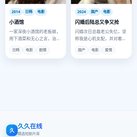
2014
日韩
电影
2024
国产
电影
小酒馆
闪婚后陆总又争又抢
一家深夜小酒馆的老板娘，
闪婚次日总裁老公失忆，坚
用下酒菜和无心之言，治愈
称我是心机女配，并对着真
了无数失意灵魂。
白月光叫老婆。
日韩
电影
剧情
国产
电影
爱情
久久在线
久
精选短剧片库