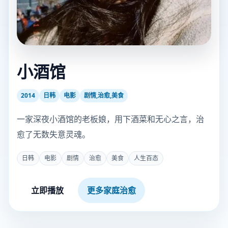
小酒馆
2014
日韩
电影
剧情,治愈,美食
一家深夜小酒馆的老板娘，用下酒菜和无心之言，治
愈了无数失意灵魂。
日韩
电影
剧情
治愈
美食
人生百态
立即播放
更多家庭治愈