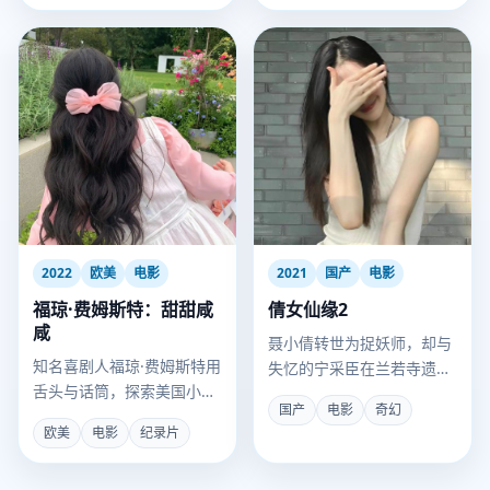
2022
欧美
电影
2021
国产
电影
福琼·费姆斯特：甜甜咸
倩女仙缘2
咸
聂小倩转世为捉妖师，却与
知名喜剧人福琼·费姆斯特用
失忆的宁采臣在兰若寺遗址
舌头与话筒，探索美国小镇
再次相遇。
国产
电影
奇幻
的怪诞美食与人生故事。
欧美
电影
纪录片