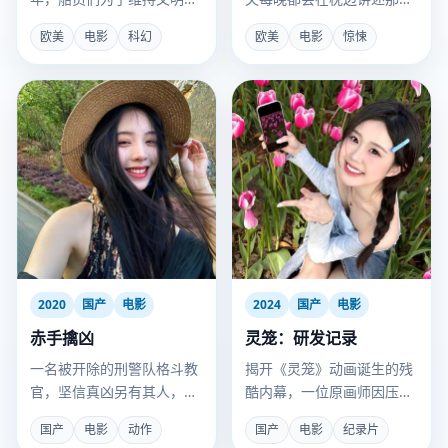
转而建立了微型国家。
杀死自己前妻的故事。
欧美
电影
科幻
欧美
电影
惊悚
2020
国产
电影
2024
国产
电影
赤手擒凶
灵笼：研发记录
一名被开除的刑警队格斗教
揭开《灵笼》动画诞生的残
官，坚信真凶另有其人，用
酷内幕，一位原画师因压力
拳头替当嫌犯的女儿翻案。
过大在工位种出了一株蘑
国产
电影
动作
国产
电影
纪录片
菇。