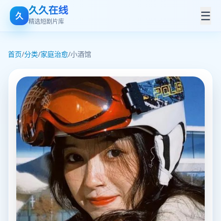
久久在线
☰
久
精选短剧片库
首页
/
分类
/
家庭治愈
/
小酒馆