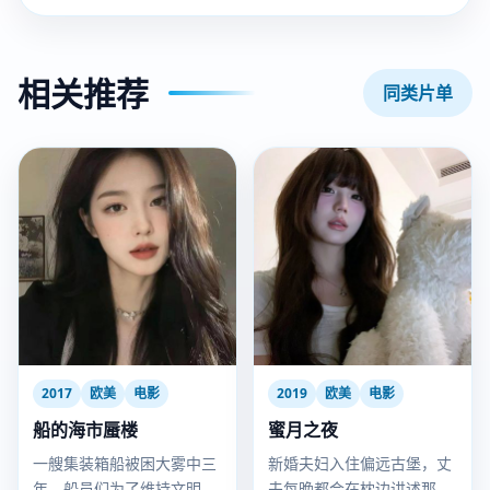
相关推荐
同类片单
2017
欧美
电影
2019
欧美
电影
船的海市蜃楼
蜜月之夜
一艘集装箱船被困大雾中三
新婚夫妇入住偏远古堡，丈
年，船员们为了维持文明运
夫每晚都会在枕边讲述那个