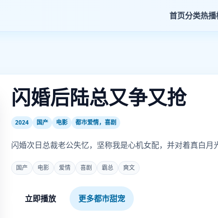
首页
分类
热播
闪婚后陆总又争又抢
2024
国产
电影
都市爱情，喜剧
闪婚次日总裁老公失忆，坚称我是心机女配，并对着真白月
国产
电影
爱情
喜剧
霸总
爽文
立即播放
更多都市甜宠