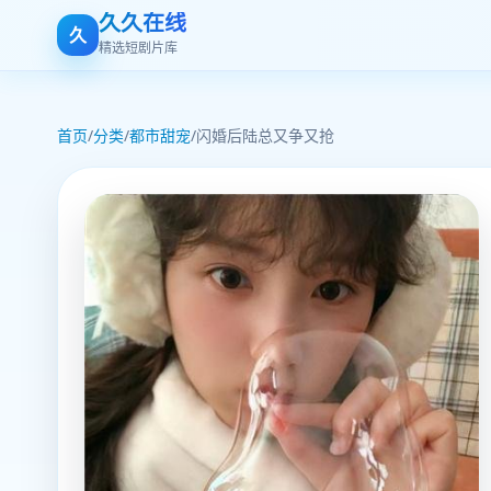
久久在线
久
精选短剧片库
首页
/
分类
/
都市甜宠
/
闪婚后陆总又争又抢