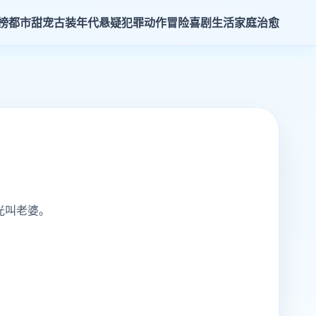
榜
都市甜宠
古装年代
悬疑犯罪
动作冒险
喜剧生活
家庭治愈
光叫老婆。