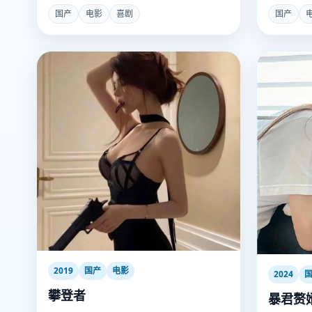
想杀他的人。
国产
电影
喜剧
国产
2019
国产
电影
2024
攀登者
暴君赘