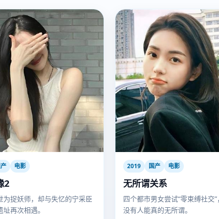
国产
电影
2019
国产
电影
缘2
无所谓关系
世为捉妖师，却与失忆的宁采臣
四个都市男女尝试“零束缚社交”
遗址再次相遇。
没有人能真的无所谓。