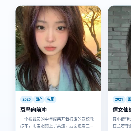
2020
国产
电影
2021
衰鸟向前冲
倩女仙
一个被裁员的中年废柴开着报废的驾校教
聂小倩转
练车，阴差阳错上了高速，后面追着三路
在兰若寺