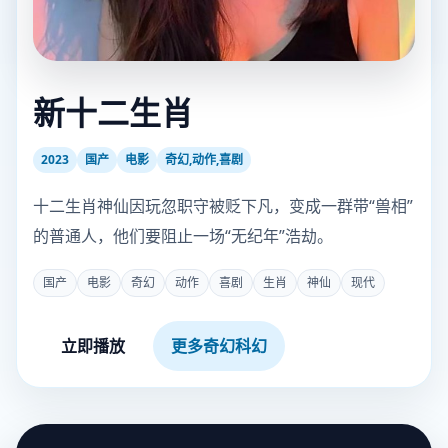
新十二生肖
2023
国产
电影
奇幻,动作,喜剧
十二生肖神仙因玩忽职守被贬下凡，变成一群带“兽相”
的普通人，他们要阻止一场“无纪年”浩劫。
国产
电影
奇幻
动作
喜剧
生肖
神仙
现代
立即播放
更多奇幻科幻