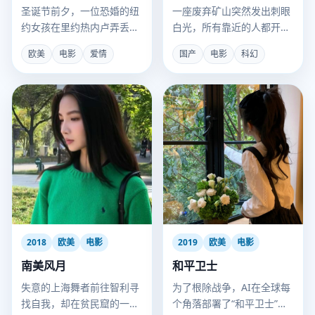
圣诞节前夕，一位恐婚的纽
一座废弃矿山突然发出刺眼
约女孩在里约热内卢弄丢了
白光，所有靠近的人都开始
男友的订婚戒指。
共享通感记忆。
欧美
电影
爱情
国产
电影
科幻
2018
欧美
电影
2019
欧美
电影
南美风月
和平卫士
失意的上海舞者前往智利寻
为了根除战争，AI在全球每
找自我，却在贫民窟的一场
个角落部署了“和平卫士”，