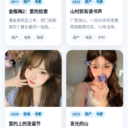
2011
国产
电影
2022
国产
电影
金瓶梅2：爱的奴隶
山村犹有读书声
潘金莲死后三年，西门府新
广西深山，一位60岁的老教
来的丫鬟长着同一张脸，却
师骑着摩托车，12年没有让
只为复仇而来。
一个孩子辍学。
国产
电影
情感
国产
电影
乡村
2020
欧美
电影
2023
国产
电影
里约上的圣诞节
发光的山