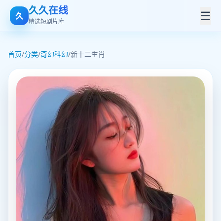
久久在线
☰
久
精选短剧片库
首页
/
分类
/
奇幻科幻
/
新十二生肖