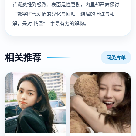
荒诞感推到极致。表面是性喜剧，内里却严肃探讨
了数字时代爱情的异化与回归。结局的坦诚与和
解，是对“情圣”二字最有力的解构。
相关推荐
同类片单