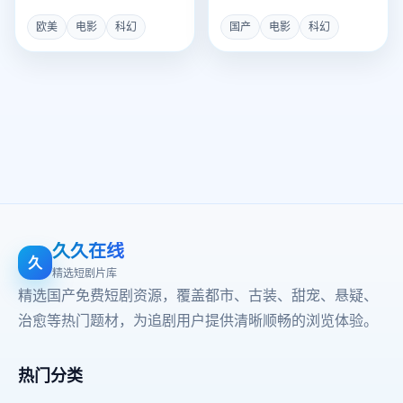
丁去修电梯、调解遛狗纠
共享通感记忆。
欧美
电影
科幻
国产
电影
科幻
纷。
久久在线
久
精选短剧片库
精选国产免费短剧资源，覆盖都市、古装、甜宠、悬疑、
治愈等热门题材，为追剧用户提供清晰顺畅的浏览体验。
热门分类