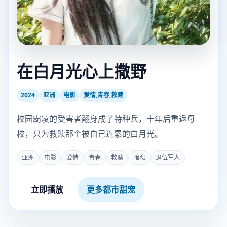
在白月光心上撒野
2024
亚洲
电影
爱情,青春,救赎
校园霸凌的受害者翻身成了特种兵，十年后重返母
校，只为救赎那个被自己连累的白月光。
亚洲
电影
爱情
青春
救赎
暗恋
退伍军人
立即播放
更多都市甜宠