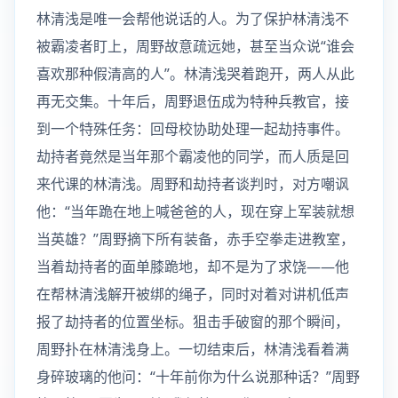
林清浅是唯一会帮他说话的人。为了保护林清浅不
被霸凌者盯上，周野故意疏远她，甚至当众说“谁会
喜欢那种假清高的人”。林清浅哭着跑开，两人从此
再无交集。十年后，周野退伍成为特种兵教官，接
到一个特殊任务：回母校协助处理一起劫持事件。
劫持者竟然是当年那个霸凌他的同学，而人质是回
来代课的林清浅。周野和劫持者谈判时，对方嘲讽
他：“当年跪在地上喊爸爸的人，现在穿上军装就想
当英雄？”周野摘下所有装备，赤手空拳走进教室，
当着劫持者的面单膝跪地，却不是为了求饶——他
在帮林清浅解开被绑的绳子，同时对着对讲机低声
报了劫持者的位置坐标。狙击手破窗的那个瞬间，
周野扑在林清浅身上。一切结束后，林清浅看着满
身碎玻璃的他问：“十年前你为什么说那种话？”周野