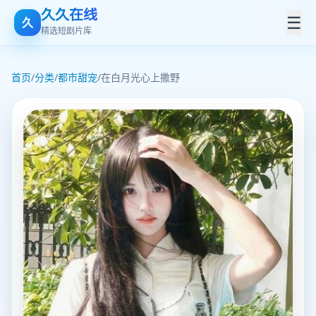
久久在线
☰
久
精选短剧片库
首页
/
分类
/
都市甜宠
/
在白月光心上撒野