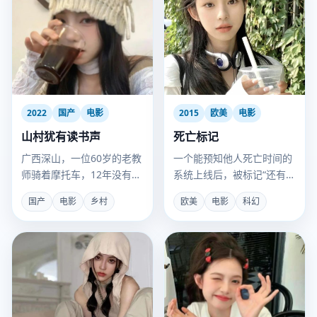
2022
国产
电影
2015
欧美
电影
山村犹有读书声
死亡标记
广西深山，一位60岁的老教
一个能预知他人死亡时间的
师骑着摩托车，12年没有让
系统上线后，被标记“还有
一个孩子辍学。
24小时”的人开始组队狂
国产
电影
乡村
欧美
电影
科幻
欢，直到他们发现标记可以
转移。