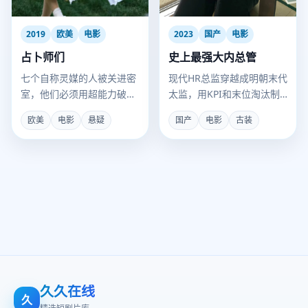
2019
欧美
电影
2023
国产
电影
占卜师们
史上最强大内总管
七个自称灵媒的人被关进密
现代HR总监穿越成明朝末代
室，他们必须用超能力破获
太监，用KPI和末位淘汰制
一宗谋杀案，否则全死。
把后宫管成了全球五百强。
欧美
电影
悬疑
国产
电影
古装
久久在线
久