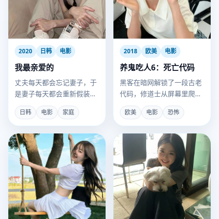
2020
日韩
电影
2018
欧美
电影
我最亲爱的
养鬼吃人6：死亡代码
丈夫每天都会忘记妻子，于
黑客在暗网解锁了一段古老
是妻子每天都会重新假装成
代码，修道士从屏幕里爬进
陌生人，与他“初遇”。
了现实世界。
日韩
电影
家庭
欧美
电影
恐怖