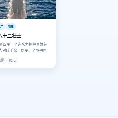
国产
电影
八十二壮士
年，新四军一个连队为掩护百姓转
2人对阵千余日伪军，全员殉国。
电影
历史