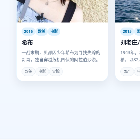
2016
欧美
电影
2015
希布
刘老庄
一战末期，贝都因少年希布为寻找失踪的
1943
哥哥，独自穿越危机四伏的阿拉伯沙漠。
移，以8
欧美
电影
冒险
国产