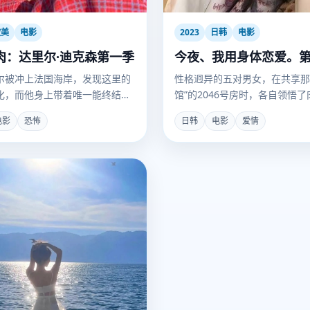
欧美
电影
2023
日韩
电影
肉：达里尔·迪克森第一季
今夜、我用身体恋爱。
尔被冲上法国海岸，发现这里的
性格迥异的五对男女，在共享那
化，而他身上带着唯一能终结瘟
馆”的2046号房时，各自领悟
。
魂的距离。
电影
恐怖
日韩
电影
爱情