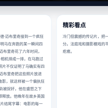
精彩看点
沃德·迈布里奇接到一个疯狂
冷门但震撼的传记片，把
证明马在奔跑的某一瞬间四
分。法庭戏和摄影棚戏的
迈布里奇花了六年时间，
疙瘩。
4台相机排成一排，在马跑过
照片不仅证明了马确实有四
迈布里奇把这些照片放进
电影，就这样被一个偏执狂
轨被捉奸，他在盛怒之下
罪释放。他晚年在故乡英国
影片结尾字幕：电影的每一