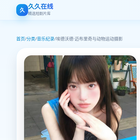
久久在线
久
精选短剧片库
首页
/
分类
/
音乐纪录
/
埃德沃德·迈布里奇与动物运动摄影