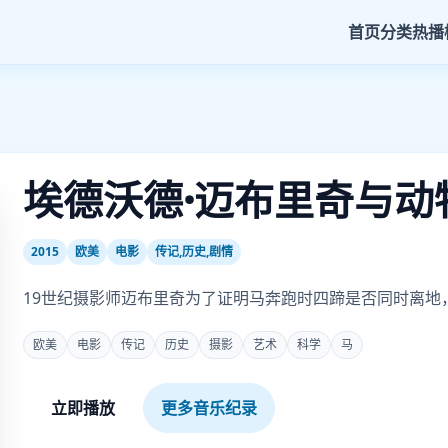
首页
分类
热播
埃德沃德·迈布里奇与动
2015
欧美
电影
传记,历史,剧情
19世纪摄影师迈布里奇为了证明马奔跑时四蹄是否同时离地
欧美
电影
传记
历史
摄影
艺术
科学
马
立即播放
更多音乐纪录