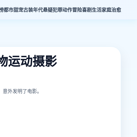
榜
都市甜宠
古装年代
悬疑犯罪
动作冒险
喜剧生活
家庭治愈
物运动摄影
，意外发明了电影。