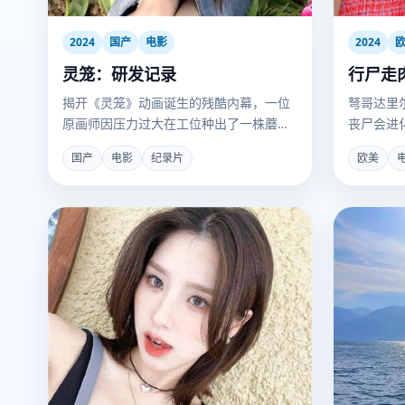
2024
国产
电影
2024
灵笼：研发记录
行尸走
揭开《灵笼》动画诞生的残酷内幕，一位
弩哥达里
原画师因压力过大在工位种出了一株蘑
丧尸会进
菇。
疫的抗体
国产
电影
纪录片
欧美