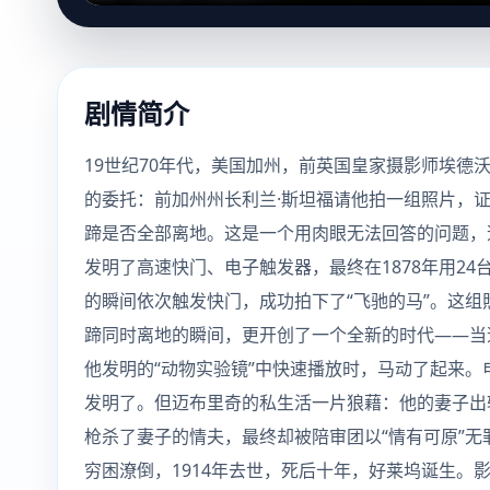
剧情简介
19世纪70年代，美国加州，前英国皇家摄影师埃德
的委托：前加州州长利兰·斯坦福请他拍一组照片，
蹄是否全部离地。这是一个用肉眼无法回答的问题，
发明了高速快门、电子触发器，最终在1878年用2
的瞬间依次触发快门，成功拍下了“飞驰的马”。这组
蹄同时离地的瞬间，更开创了一个全新的时代——当
他发明的“动物实验镜”中快速播放时，马动了起来。
发明了。但迈布里奇的私生活一片狼藉：他的妻子出
枪杀了妻子的情夫，最终却被陪审团以“情有可原”无
穷困潦倒，1914年去世，死后十年，好莱坞诞生。