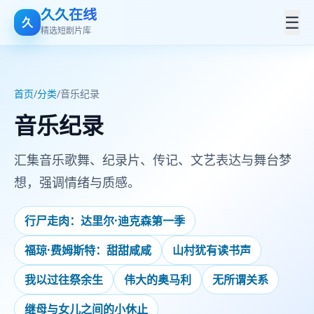
久久在线
☰
久
精选短剧片库
首页
/
分类
/
音乐纪录
音乐纪录
汇集音乐歌舞、纪录片、传记、文艺表达与舞台梦
想，强调情绪与质感。
行尸走肉：达里尔·迪克森第一季
福琼·费姆斯特：甜甜咸咸
山村犹有读书声
我以过往祭余生
伟大的奥马利
无所谓关系
继母与女儿之间的小休止