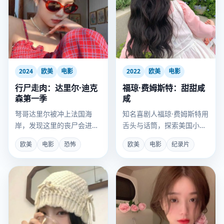
2024
欧美
电影
2022
欧美
电影
行尸走肉：达里尔·迪克
福琼·费姆斯特：甜甜咸
森第一季
咸
弩哥达里尔被冲上法国海
知名喜剧人福琼·费姆斯特用
岸，发现这里的丧尸会进
舌头与话筒，探索美国小镇
化，而他身上带着唯一能终
的怪诞美食与人生故事。
欧美
电影
恐怖
欧美
电影
纪录片
结瘟疫的抗体。