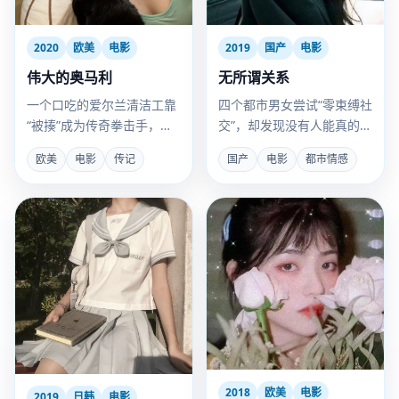
2020
欧美
电影
2019
国产
电影
伟大的奥马利
无所谓关系
一个口吃的爱尔兰清洁工靠
四个都市男女尝试“零束缚社
“被揍”成为传奇拳击手，因
交”，却发现没有人能真的无
为他发现挨打比打人更值
所谓。
欧美
电影
传记
国产
电影
都市情感
钱。
2018
欧美
电影
2019
日韩
电影