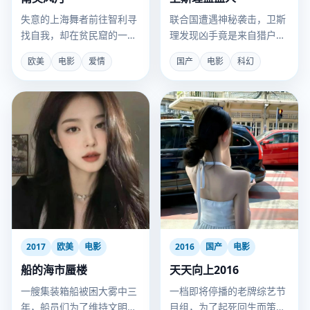
失意的上海舞者前往智利寻
联合国遭遇神秘袭击，卫斯
找自我，却在贫民窟的一场
理发现凶手竟是来自猎户座
地下探戈中，找到了爱情与
的“蓝血人”，而他的血液可
欧美
电影
爱情
国产
电影
科幻
新生。
让人获得超能力。
2017
欧美
电影
2016
国产
电影
船的海市蜃楼
天天向上2016
一艘集装箱船被困大雾中三
一档即将停播的老牌综艺节
年，船员们为了维持文明运
目组，为了起死回生而策划