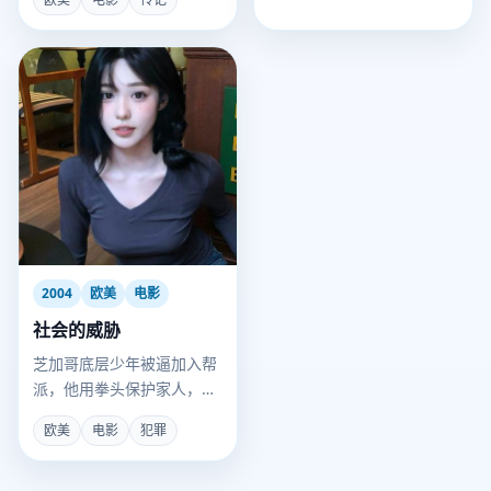
2004
欧美
电影
社会的威胁
芝加哥底层少年被逼加入帮
派，他用拳头保护家人，却
成了自己最厌恶的那种人。
欧美
电影
犯罪