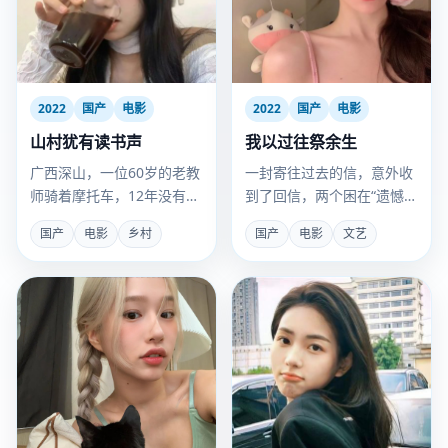
2022
国产
电影
2022
国产
电影
山村犹有读书声
我以过往祭余生
广西深山，一位60岁的老教
一封寄往过去的信，意外收
师骑着摩托车，12年没有让
到了回信，两个困在“遗憾”
一个孩子辍学。
里的人，开始了一场跨越时
国产
电影
乡村
国产
电影
文艺
空的救赎。