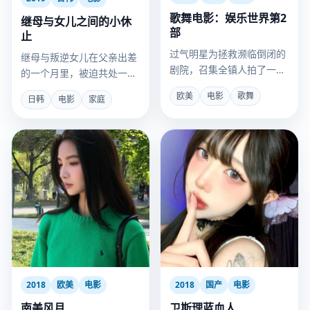
歌舞电影：娱乐世界第2
继母与女儿之间的小休
部
止
过气明星为拯救濒临倒闭的
继母与叛逆女儿在父亲出差
剧院，召集全镇人拍了一部
的一个月里，被迫共处一室
洗脑音乐剧。
并按下关系“休止符”。
欧美
电影
歌舞
日韩
电影
家庭
2018
欧美
电影
2018
国产
电影
南美风月
卫斯理蓝血人