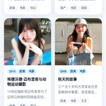
转而建立了微型国家。
了一场荒诞的“假装直播”闹
欧美
电影
科幻
国产
电影
喜剧
剧。
2015
欧美
电影
2008
欧美
电影
埃德沃德·迈布里奇与动
秋天的故事
物运动摄影
三个五十岁的大学室友在老
19世纪摄影师迈布里奇为了
家枫林中重聚，发现彼此的
证明马奔跑时四蹄是否同时
人生都活成了年轻时最讨厌
欧美
电影
文艺
离地，意外发明了电影。
的样子。
欧美
电影
传记