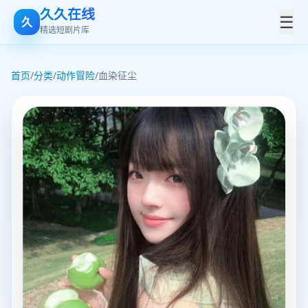
久久在线
☰
久
精选短剧片库
首页
/
分类
/
动作冒险
/
血染征尘