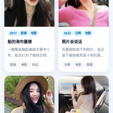
2017
欧美
电影
2022
日韩
电影
船的海市蜃楼
照片会说话
一艘集装箱船被困大雾中三
古董相机拍下的照片，会记
年，船员们为了维持文明运
录下被拍者死前十秒的景
转而建立了微型国家。
象。
欧美
电影
科幻
日韩
电影
悬疑