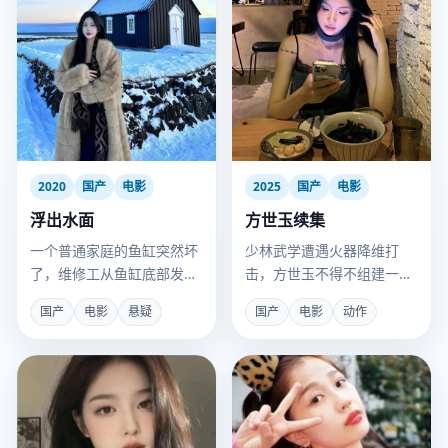
2020
国产
电影
2025
国产
电影
浮出水面
方世玉续集
一个普通家庭的鱼缸突然坏
少林武学遭遇火器降维打
了，维修工从鱼缸底部发现
击，方世玉不得不组建一支
了一枚被藏了十年的婚戒。
江湖“杂牌军”对抗洋枪队。
国产
电影
悬疑
国产
电影
动作