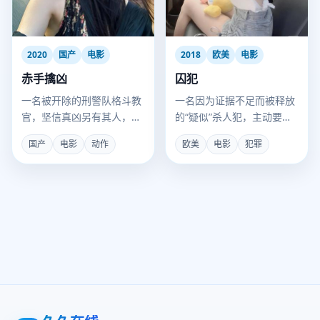
2020
国产
电影
2018
欧美
电影
赤手擒凶
囚犯
一名被开除的刑警队格斗教
一名因为证据不足而被释放
官，坚信真凶另有其人，用
的“疑似”杀人犯，主动要求
拳头替当嫌犯的女儿翻案。
回监狱，只因监狱里更安
国产
电影
动作
欧美
电影
犯罪
全。