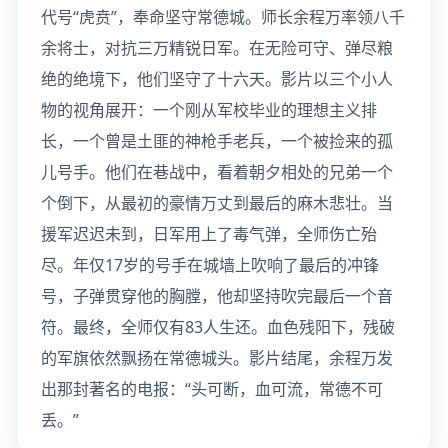
代号“虎贲”，奉命坚守常德城。师长余程万率领八千
余将士，对抗三万精锐日军。在无险可守、弹尽粮
绝的绝境下，他们坚守了十六天。影片以三个小人
物的视角展开：一个刚从军校毕业的理想主义排
长，一个曾是土匪的神枪手老兵，一个被捡来的孤
儿号手。他们在巷战中，看着朝夕相处的兄弟一个
个倒下，从最初的豪情万丈到最后的麻木悲壮。当
援军迟迟未到，日军用上了毒气弹，全师伤亡殆
尽。年仅17岁的号手在城墙上吹响了最后的冲锋
号，子弹贯穿他的胸膛，他却坚持吹完最后一个音
符。最终，全师仅有83人生还。血色残阳下，残破
的军旗依然飘扬在常德城头。影片结尾，余程万发
出那封著名的电报：“头可断，血可流，常德不可
丢。”