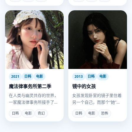
2021
日韩
电影
2013
日韩
电影
魔法律事务所第二季
镜中的女孩
在人类与幽灵共存的世界，
女孩发现卧室的镜子里住着
一家魔法律事务所接手了前
另一个自己，而那个“她”正
所未有的棘手委托：起诉“神
在一步步取代真实世界。
日韩
电影
奇幻
日韩
电影
恐怖
明”。