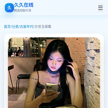
久久在线
☰
久
精选短剧片库
首页
/
分类
/
古装年代
/
方世玉续集