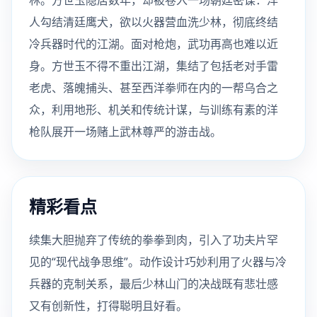
林。方世玉隐居数年，却被卷入一场朝廷密谋：洋
人勾结清廷鹰犬，欲以火器营血洗少林，彻底终结
冷兵器时代的江湖。面对枪炮，武功再高也难以近
身。方世玉不得不重出江湖，集结了包括老对手雷
老虎、落魄捕头、甚至西洋拳师在内的一帮乌合之
众，利用地形、机关和传统计谋，与训练有素的洋
枪队展开一场赌上武林尊严的游击战。
精彩看点
续集大胆抛弃了传统的拳拳到肉，引入了功夫片罕
见的“现代战争思维”。动作设计巧妙利用了火器与冷
兵器的克制关系，最后少林山门的决战既有悲壮感
又有创新性，打得聪明且好看。