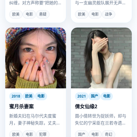
纠缠，对方声称要“把她的生
与一支幽灵舰队展开无声的
活写成真实故事”。
灭绝厮杀。
欧美
电影
悬疑
欧美
电影
战争
2018
欧美
电影
2021
国产
电影
蜜月杀妻案
倩女仙缘2
新婚夫妇在马尔代夫度蜜
聂小倩转世为捉妖师，却与
月，妻子神秘失踪，丈夫的
失忆的宁采臣在兰若寺遗址
每一句话都成了破绽。
再次相遇。
欧美
电影
犯罪
国产
电影
奇幻