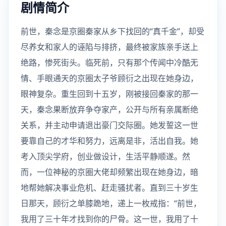
剧情简介
前世，秦念是京圈秦家从乡下找回的“真千金”，却受
尽养女和家人的诬陷与排挤，最终被家族亲手送上
绝路，惨死街头。临死前，只有那个传闻中冷酷无
情、手眼通天的京圈太子爷顾衍之出现在她身边，
眼神复杂。重生回到十五岁，刚被接回秦家的那一
天，秦念果断放弃争夺家产，公开与所有亲属断绝
关系，并主动申请退出豪门交际圈。她发誓这一世
要靠自己的才华和努力，远离是非，活出自我。她
考入顶尖学府，创业做设计，生活平静顺遂。然
而，一位神秘的京圈大佬却频繁出现在她身边，暗
地帮她解决事业危机、赶走骚扰者。直到三十岁生
日那天，顾衍之单膝跪地，递上一枚戒指：“前世，
我用了三十年才找到你的尸骨。这一世，我用了十