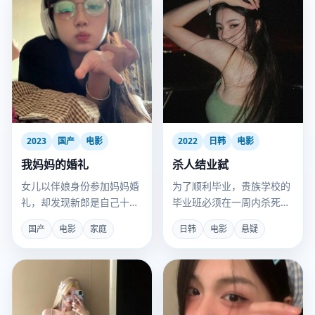
2023
国产
电影
2022
日韩
电影
我妈妈的婚礼
杀人结业弑
女儿以伴娘身份参加妈妈婚
为了顺利毕业，贵族学校的
礼，却发现新郎是自己十年
毕业班必须在一周内杀死那
前的高中初恋。
个没资格拿证书的同学。
国产
电影
家庭
日韩
电影
悬疑