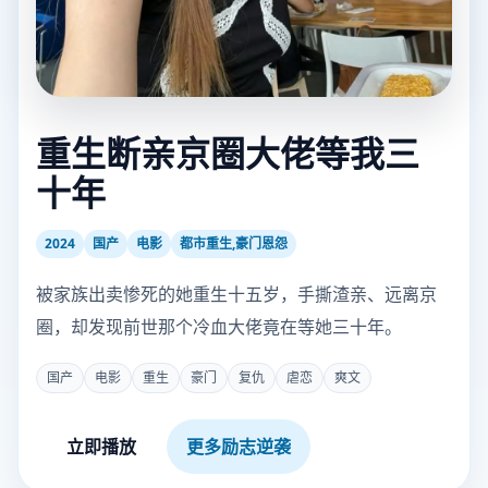
重生断亲京圈大佬等我三
十年
2024
国产
电影
都市重生,豪门恩怨
被家族出卖惨死的她重生十五岁，手撕渣亲、远离京
圈，却发现前世那个冷血大佬竟在等她三十年。
国产
电影
重生
豪门
复仇
虐恋
爽文
立即播放
更多励志逆袭