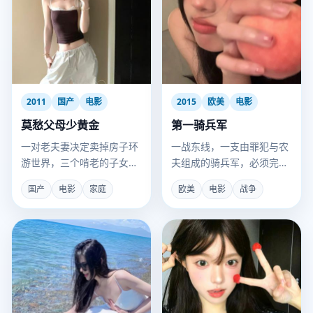
2011
国产
电影
2015
欧美
电影
莫愁父母少黄金
第一骑兵军
一对老夫妻决定卖掉房子环
一战东线，一支由罪犯与农
游世界，三个啃老的子女立
夫组成的骑兵军，必须完成
刻炸了锅。
不可能的任务。
国产
电影
家庭
欧美
电影
战争