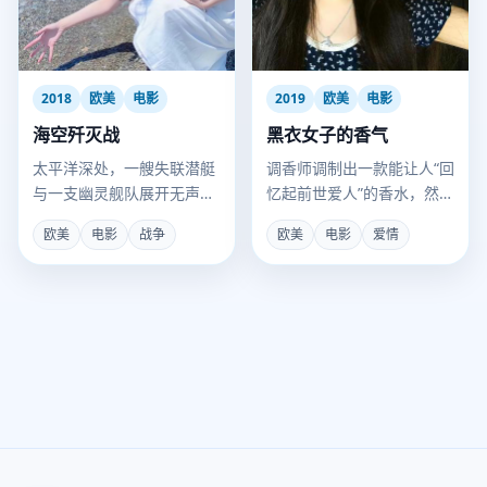
2018
欧美
电影
2019
欧美
电影
海空歼灭战
黑衣女子的香气
太平洋深处，一艘失联潜艇
调香师调制出一款能让人“回
与一支幽灵舰队展开无声的
忆起前世爱人”的香水，然后
灭绝厮杀。
她真的闻到了那个人的气
欧美
电影
战争
欧美
电影
爱情
息。