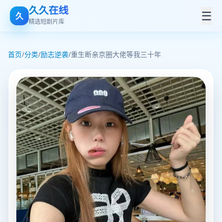
久久在线
☰
久
精选短剧片库
首页
/
分类
/
励志逆袭
/
重生断亲京圈大佬等我三十年