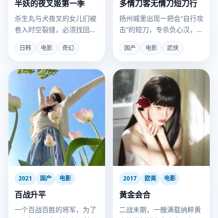
半妖的夜叉姬第一季
多情刀客无情刀短刀行
杀生丸与犬夜叉的女儿们被
扬州城里出现一把会“自行攻
卷入时空裂缝，必须找回失
击”的短刀，专杀负心汉，而
落的“刹那”之名。
它的主人是十二年前被灭门
日韩
电影
奇幻
国产
电影
武侠
的铸刀世家遗孤。
2021
国产
电影
2017
欧美
电影
百战升平
黄金会合
一个百战百胜的将军，为了
二战末期，一艘满载纳粹黄