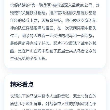
仓促组建的“第一骑兵军”被指派深入敌后80公里，炸
毁德军关键铁路枢纽。指挥官科洛廖夫曾是沙皇最
年轻的骑兵上尉，因抗命被贬。他带领这支毫无纪
律的队伍穿越沼泽与雷区，在一次夜间突袭中损失
过半。剩余的人靠着一匹受伤的战马和一面军旗，
最终用奇袭完成了任务。影片不仅展现了战争的残
酷，更在尸山血海中刻画了底层士兵从乌合之众到
生死兄弟的全部历程。
精彩看点
长镜头下的马战冲锋令人血脉贲张，泥土与鲜血的
质感几乎溢出屏幕。对战争中人性的挖掘深刻而不