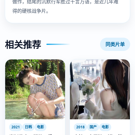
做作，结尾的沉默行军胜过千言万语，是近几年难
得的硬核战争片。
相关推荐
同类片单
2021
日韩
电影
2018
国产
电影