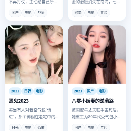
不再打仗，主动给自己所有
金的潜艇消失在南海，七十
的胜仗史制造破绽，以求被
年后，各国寻宝者齐聚，展
国产
电影
战争
欧美
电影
冒险
朝堂罢免。
开生死博弈。
2023
日韩
电影
2023
国产
电影
恶鬼2023
八零小娇妻的逆袭路
每当有人对着空气说“请
被闺蜜与丈夫联手害死后，
进”，那个徘徊在老宅中的
她重生为80年代受气包小媳
“门槛鬼”就会进入屋内大开
妇。
日韩
电影
恐怖
国产
电影
年代
杀戒。