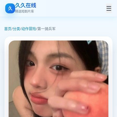
久久在线
☰
久
精选短剧片库
首页
/
分类
/
动作冒险
/
第一骑兵军