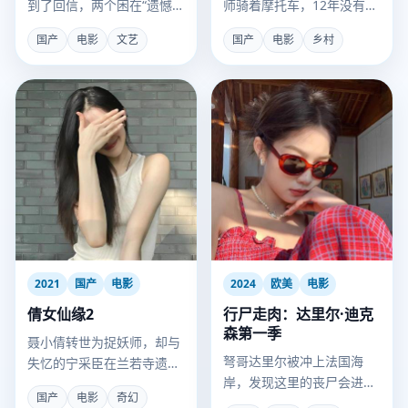
到了回信，两个困在“遗憾”
师骑着摩托车，12年没有让
里的人，开始了一场跨越时
一个孩子辍学。
国产
电影
文艺
国产
电影
乡村
空的救赎。
2021
国产
电影
2024
欧美
电影
倩女仙缘2
行尸走肉：达里尔·迪克
森第一季
聂小倩转世为捉妖师，却与
弩哥达里尔被冲上法国海
失忆的宁采臣在兰若寺遗址
岸，发现这里的丧尸会进
再次相遇。
国产
电影
奇幻
化，而他身上带着唯一能终