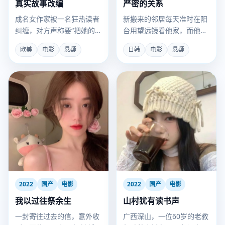
真实故事改编
严密的关系
成名女作家被一名狂热读者
新搬来的邻居每天准时在阳
纠缠，对方声称要“把她的生
台用望远镜看他家，而他却
活写成真实故事”。
觉得那是在保护他。
欧美
电影
悬疑
日韩
电影
悬疑
2022
国产
电影
2022
国产
电影
我以过往祭余生
山村犹有读书声
一封寄往过去的信，意外收
广西深山，一位60岁的老教