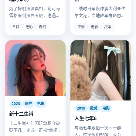
二战时日军轰炸澳大利亚达
为了探明深渊真相，莉可与
尔文港，当地驻军拼命想投
雷格来到深界五层，遭遇了
降，却因对方轰炸得不够准
为“祝福”而疯狂的黎明卿。
亚洲
电影
战争
日韩
电影
奇幻
而屡屡失败。
2023
国产
电影
2019
欧美
电影
新十二生肖
人生七年6
十二生肖神仙因玩忽职守被
每隔七年跟拍一次同一群
贬下凡，变成一群带“兽相”
人，这次他们56岁，面对父