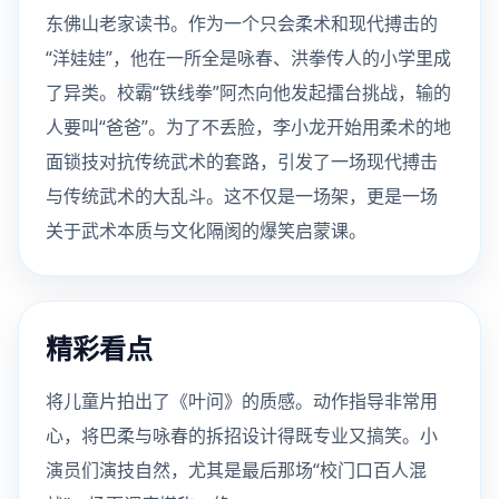
东佛山老家读书。作为一个只会柔术和现代搏击的
“洋娃娃”，他在一所全是咏春、洪拳传人的小学里成
了异类。校霸“铁线拳”阿杰向他发起擂台挑战，输的
人要叫“爸爸”。为了不丢脸，李小龙开始用柔术的地
面锁技对抗传统武术的套路，引发了一场现代搏击
与传统武术的大乱斗。这不仅是一场架，更是一场
关于武术本质与文化隔阂的爆笑启蒙课。
精彩看点
将儿童片拍出了《叶问》的质感。动作指导非常用
心，将巴柔与咏春的拆招设计得既专业又搞笑。小
演员们演技自然，尤其是最后那场“校门口百人混