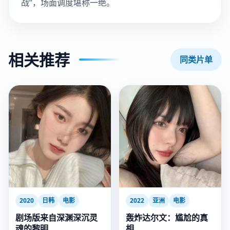
战”，场面调度堪称一绝。
相关推荐
同类片单
2022
亚洲
电影
2020
日韩
电影
轰炸达尔文：尴尬的真
剧场版来自深渊深沉灵
相
魂的黎明