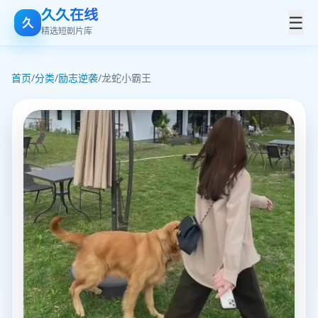
久久在线
☰
久
精选短剧片库
首页
/
分类
/
励志逆袭
/
龙蛇小霸王