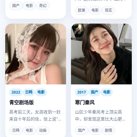
的普通人，他们要阻止一场
母离世与子女远行。
国产
电影
奇幻
“无纪年”浩劫。
欧美
电影
现实
2022
日韩
电影
2017
国产
电影
青空剧场版
寒门秦风
高考前三天，女孩收到一封
山区少年秦风考上顶尖高
来自十年后的信，信上说“请
中，却发现这里比大山更难
阻止明天的转学生爱上我”。
攀爬的是阶级之墙。
日韩
电影
动画
国产
电影
剧情