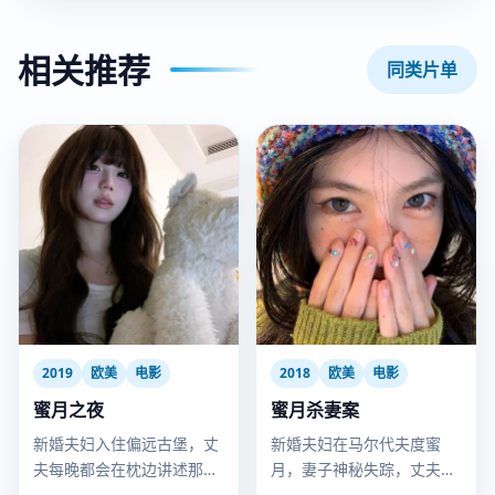
相关推荐
同类片单
2019
欧美
电影
2018
欧美
电影
蜜月之夜
蜜月杀妻案
新婚夫妇入住偏远古堡，丈
新婚夫妇在马尔代夫度蜜
夫每晚都会在枕边讲述那个
月，妻子神秘失踪，丈夫的
杀死自己前妻的故事。
每一句话都成了破绽。