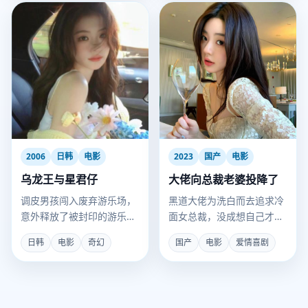
2006
日韩
电影
2023
国产
电影
乌龙王与星君仔
大佬向总裁老婆投降了
调皮男孩闯入废弃游乐场，
黑道大佬为洗白而去追求冷
意外释放了被封印的游乐场
面女总裁，没成想自己才是
守护神“乌龙王”。
被拿捏的那个。
日韩
电影
奇幻
国产
电影
爱情喜剧