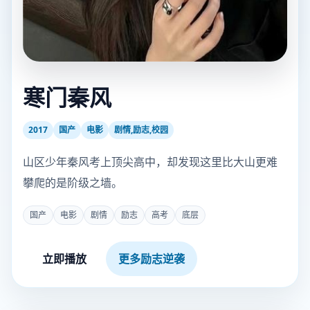
寒门秦风
2017
国产
电影
剧情,励志,校园
山区少年秦风考上顶尖高中，却发现这里比大山更难
攀爬的是阶级之墙。
国产
电影
剧情
励志
高考
底层
立即播放
更多励志逆袭