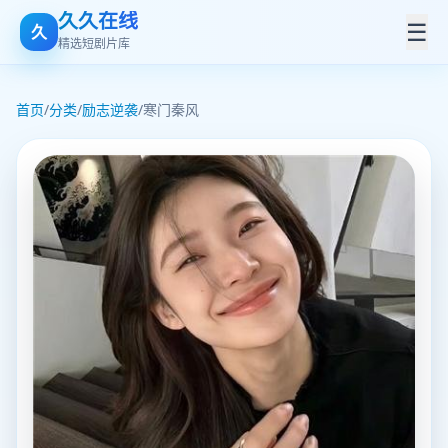
久久在线
☰
久
精选短剧片库
首页
/
分类
/
励志逆袭
/
寒门秦风