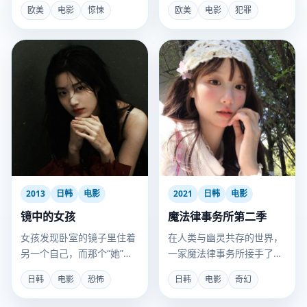
欧美
电影
惊悚
欧美
电影
犯罪
2013
日韩
电影
2021
日韩
电影
镜中的女孩
魔法律事务所第二季
女孩发现卧室的镜子里住着
在人类与幽灵共存的世界，
另一个自己，而那个“她”正
一家魔法律事务所接手了前
在一步步取代真实世界。
所未有的棘手委托：起诉“神
日韩
电影
恐怖
日韩
电影
奇幻
明”。