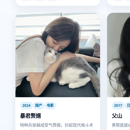
2024
国产
电影
2017
暴君赘婿
父山
特种兵穿越成受气赘婿，抄起现代格斗术
黑帮底层