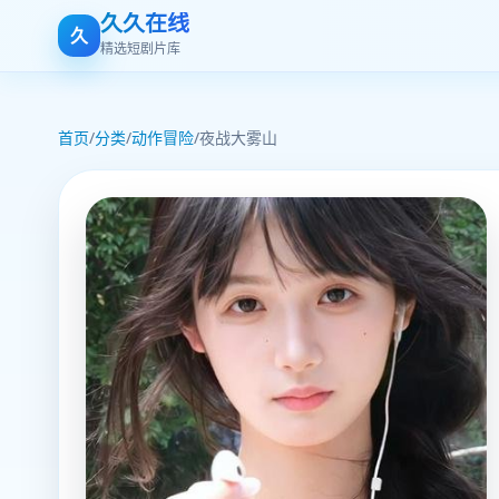
久久在线
久
精选短剧片库
首页
/
分类
/
动作冒险
/
夜战大雾山