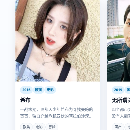
2016
欧美
电影
2019
希布
无所谓
一战末期，贝都因少年希布为寻找失踪的
四个都市
哥哥，独自穿越危机四伏的阿拉伯沙漠。
没有人能
欧美
电影
冒险
国产