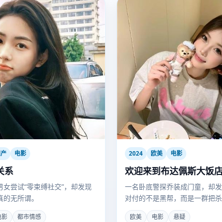
国产
电影
2024
欧美
电影
关系
欢迎来到布达佩斯大饭
男女尝试“零束缚社交”，却发现
一名卧底警探乔装成门童，却发
真的无所谓。
对付的不是黑帮，而是一群把杀
艺术的古怪长住客。
电影
都市情感
欧美
电影
悬疑