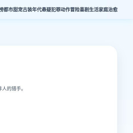
榜
都市甜宠
古装年代
悬疑犯罪
动作冒险
喜剧生活
家庭治愈
非人的猎手。