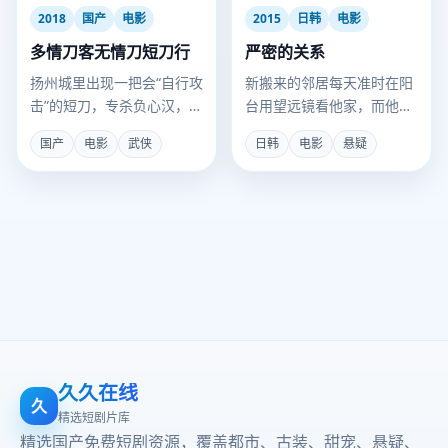
2018
国产
电影
2015
日韩
电影
多情刀客无情刀短刀行
严密的关系
扬州城里出现一把会“自行攻
新搬来的邻居每天准时在阳
击”的短刀，专杀负心汉，而
台用望远镜看他家，而他却
它的主人是十二年前被灭门
觉得那是在保护他。
国产
电影
武侠
日韩
电影
悬疑
的铸刀世家遗孤。
久久在线
久
精选短剧片库
精选国产免费短剧资源，覆盖都市、古装、甜宠、悬疑、