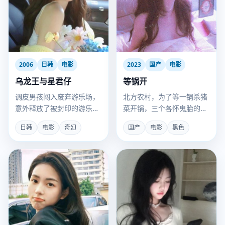
2006
日韩
电影
2023
国产
电影
乌龙王与星君仔
等锅开
调皮男孩闯入废弃游乐场，
北方农村，为了等一锅杀猪
意外释放了被封印的游乐场
菜开锅，三个各怀鬼胎的男
守护神“乌龙王”。
人困在厨房一整天。
日韩
电影
奇幻
国产
电影
黑色