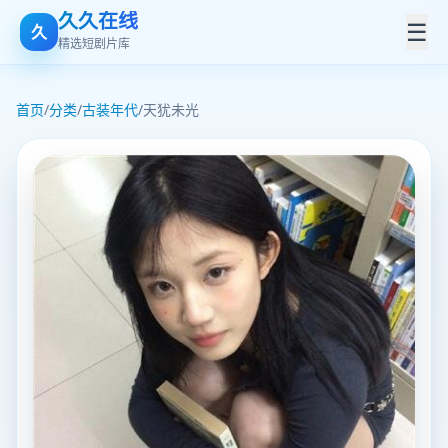
久久在线
☰
久
精选短剧片库
首页
/
分类
/
古装年代
/
天犹未光