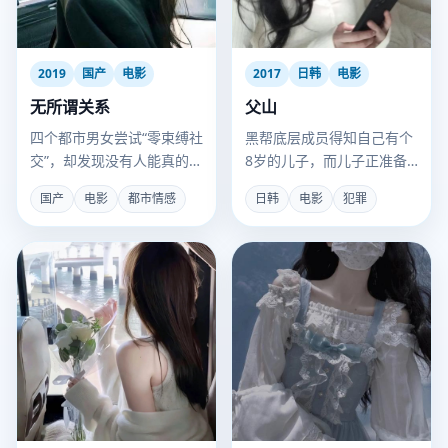
2019
国产
电影
2017
日韩
电影
无所谓关系
父山
四个都市男女尝试“零束缚社
黑帮底层成员得知自己有个
交”，却发现没有人能真的无
8岁的儿子，而儿子正准备
所谓。
被另一个犯罪组织培养成杀
国产
电影
都市情感
日韩
电影
犯罪
手。