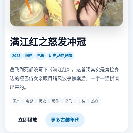
满江红之怒发冲冠
2023
国产
电影
历史,动作,剧情
岳飞到死都没写下《满江红》，这首词其实是秦桧身
边的哑巴侍女亲眼目睹风波亭惨案后，一字一泪拼凑
出来的。
国产
电影
历史
动作
岳飞
古装
热血
立即播放
更多古装年代