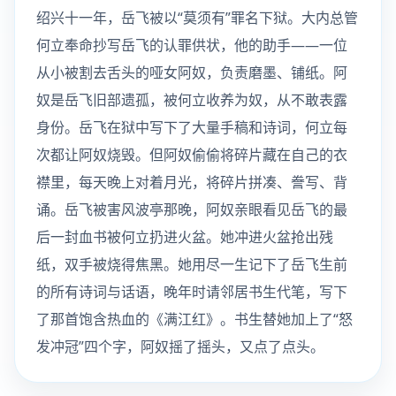
绍兴十一年，岳飞被以“莫须有”罪名下狱。大内总管
何立奉命抄写岳飞的认罪供状，他的助手——一位
从小被割去舌头的哑女阿奴，负责磨墨、铺纸。阿
奴是岳飞旧部遗孤，被何立收养为奴，从不敢表露
身份。岳飞在狱中写下了大量手稿和诗词，何立每
次都让阿奴烧毁。但阿奴偷偷将碎片藏在自己的衣
襟里，每天晚上对着月光，将碎片拼凑、誊写、背
诵。岳飞被害风波亭那晚，阿奴亲眼看见岳飞的最
后一封血书被何立扔进火盆。她冲进火盆抢出残
纸，双手被烧得焦黑。她用尽一生记下了岳飞生前
的所有诗词与话语，晚年时请邻居书生代笔，写下
了那首饱含热血的《满江红》。书生替她加上了“怒
发冲冠”四个字，阿奴摇了摇头，又点了点头。