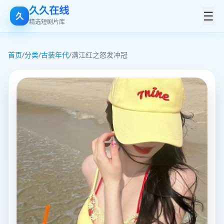
久久在线
☰
久
精选短剧片库
首页
/
分类
/
古装年代
/
满江红之怒发冲冠