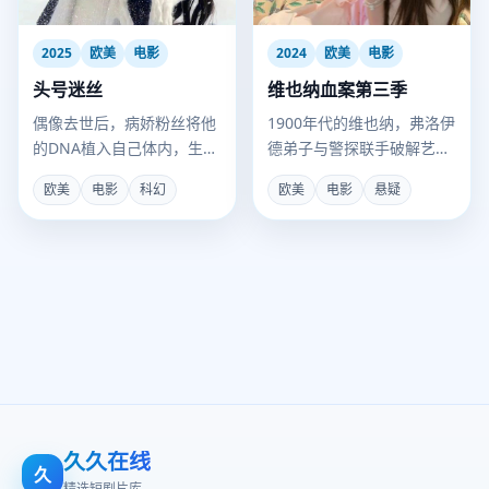
2025
欧美
电影
2024
欧美
电影
头号迷丝
维也纳血案第三季
偶像去世后，病娇粉丝将他
1900年代的维也纳，弗洛伊
的DNA植入自己体内，生下
德弟子与警探联手破解艺术
一个“完美复制体”并取名。
圈连环杀人案。
欧美
电影
科幻
欧美
电影
悬疑
久久在线
久
精选短剧片库