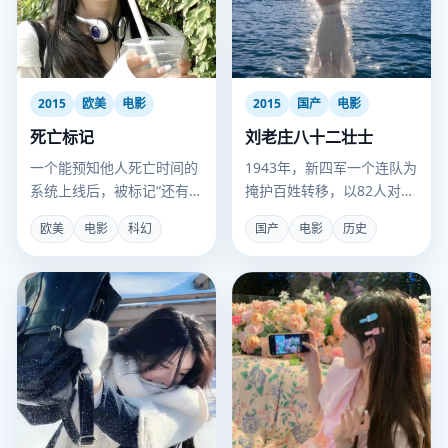
2015
欧美
电影
2015
国产
电影
死亡标记
刘老庄八十二壮士
一个能预知他人死亡时间的
1943年，新四军一个连队为
系统上线后，被标记“还有
掩护百姓转移，以82人对阵
24小时”的人开始组队狂
千余日伪军，全员殉国。
欧美
电影
科幻
国产
电影
历史
欢，直到他们发现标记可以
转移。