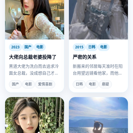
2023
国产
电影
2015
日韩
电影
大佬向总裁老婆投降了
严密的关系
黑道大佬为洗白而去追求冷
新搬来的邻居每天准时在阳
面女总裁，没成想自己才是
台用望远镜看他家，而他却
被拿捏的那个。
觉得那是在保护他。
国产
电影
爱情喜剧
日韩
电影
悬疑